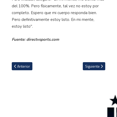
del 100%. Pero físicamente, tal vez no estoy por
completo. Espero que mi cuerpo responda bien.
Pero definitivamente estoy listo. En mi mente,
estoy listo".
Fuente: directvsports.com
Artículo anterior: Paolo Di Canio: "Mourinho es lo peor de lo peor''
Artículo siguiente: F
Anterior
Siguiente