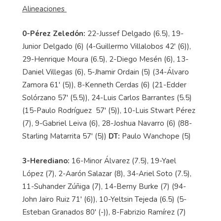
Alineaciones
0-Pérez Zeledón:
22-Jussef Delgado (6.5), 19-
Junior Delgado (6) (4-Guillermo Villalobos 42' (6)),
29-Henrique Moura (6.5), 2-Diego Mesén (6), 13-
Daniel Villegas (6), 5-Jhamir Ordain (5) (34-Álvaro
Zamora 61' (5)), 8-Kenneth Cerdas (6) (21-Edder
Solórzano 57' (5.5)), 24-Luis Carlos Barrantes (5.5)
(15-Paulo Rodríguez 57' (5)), 10-Luis Stwart Pérez
(7), 9-Gabriel Leiva (6), 28-Joshua Navarro (6) (88-
Starling Matarrita 57' (5))
DT:
Paulo Wanchope (5)
3-Herediano:
16-Minor Álvarez (7.5), 19-Yael
López (7), 2-Aarón Salazar (8), 34-Ariel Soto (7.5),
11-Suhander Zúñiga (7), 14-Berny Burke (7) (94-
John Jairo Ruiz 71' (6)), 10-Yeltsin Tejeda (6.5) (5-
Esteban Granados 80' (-)), 8-Fabrizio Ramírez (7)