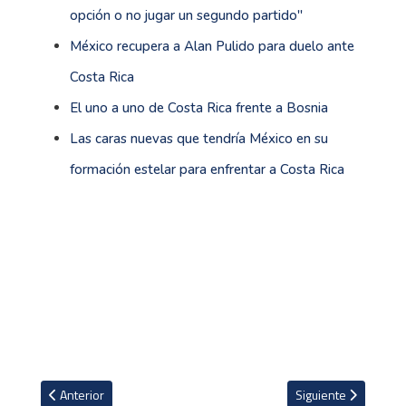
opción o no jugar un segundo partido''
México recupera a Alan Pulido para duelo ante
Costa Rica
El uno a uno de Costa Rica frente a Bosnia
Las caras nuevas que tendría México en su
formación estelar para enfrentar a Costa Rica
Artículo anterior: La selección de Costa Rica no le gana un amist
Artículo siguiente: 
Anterior
Siguiente