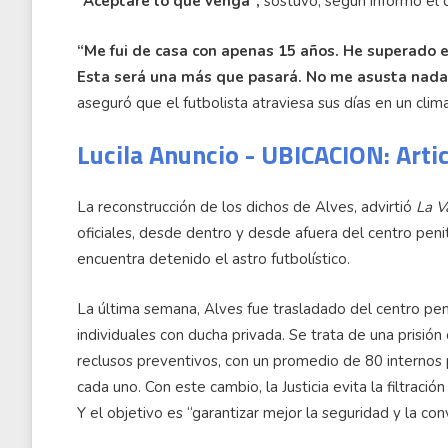
“Aceptaré lo que venga”,
sostuvo, según informó el d
“Me fui de casa con apenas 15 años. He superado en
Esta será una más que pasará. No me asusta nada
aseguró que el futbolista atraviesa sus días en un cli
Lucila Anuncio - UBICACION: Arti
La reconstrucción de los dichos de Alves, advirtió
La V
oficiales, desde dentro y desde afuera del centro peni
encuentra detenido el astro futbolístico.
La última semana, Alves fue trasladado del centro peni
individuales con ducha privada. Se trata de una prisió
reclusos preventivos, con un promedio de 80 internos
cada uno. Con este cambio, la Justicia evita la filtraci
Y el objetivo es “garantizar mejor la seguridad y la con