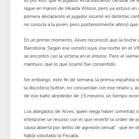
Es por eso, que el jugador esta buscando cambiar de 
sigue en manos de Miraida Wilson, pero ya estuvo en 
primera declaración el jugador incurrió en distintas con
no conocía a la joven, pero posteriormente afirmó que 
En un primer momento, Alves reconoció que la noche d
Barcelona. Según esa versión suya, esa noche en el VIP
se encontró con la víctima en el interior. Pero el vier
mantuvo, que lo que ocurrió fue consentido.
Sin embargo, este fin de semana, la prensa española 
la discoteca Sutton, no concuerdan con ese relato y, 
de ese baño alrededor de 15 minutos, un tiempo incom
Los allegados de Alves, quien niega haber cometido ni
interponer un recurso con el que revertir la orden de p
causa abierta por delito de agresión sexual” -que en e
había solicitado la Fiscalía.