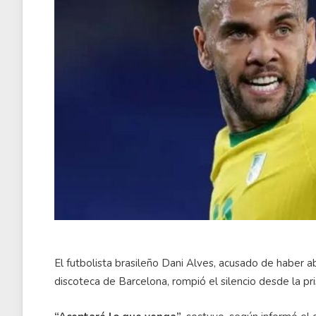
El futbolista brasileño Dani Alves, acusado de haber
discoteca de Barcelona, rompió el silencio desde la p