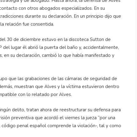
estrategia y de abogado. Hasta ahora, la defensa de Alves
contacto con otros abogados especializados. En su
tradicciones durante su declaración. En un principio dijo que
la relación fue consentida.
el 30 de diciembre estuvo en la discoteca Sutton de
 del lugar él abrió la puerta del baño y, accidentalmente,
nes, en su declaración, cambió lo que había manifestado y
supo que las grabaciones de las cámaras de seguridad de
además, muestran que Alves y la víctima estuvieron dentro
patible con lo relatado por Alves.
ngún delito, tratan ahora de reestructurar su defensa para
risión preventiva que acordó el viernes la jueza “por una
l código penal español comprende la violación-, tal y como