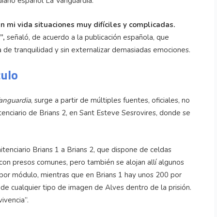
iario español La Vanguardia.
 mi vida situaciones muy difíciles y complicadas.
”,
señaló, de acuerdo a la publicación española, que
ma de tranquilidad y sin externalizar demasiadas emociones.
culo
anguardia
, surge a partir de múltiples fuentes, oficiales, no
tenciario de Brians 2, en Sant Esteve Sesrovires, donde se
tenciario Brians 1 a Brians 2, que dispone de celdas
n con presos comunes, pero también se alojan allí algunos
 por módulo, mientras que en Brians 1 hay unos 200 por
ón de cualquier tipo de imagen de Alves dentro de la prisión.
vivencia”.