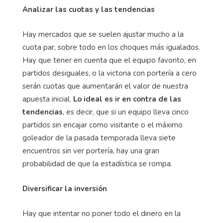
Analizar las cuotas y las tendencias
Hay mercados que se suelen ajustar mucho a la
cuota par, sobre todo en los choques más igualados.
Hay que tener en cuenta que el equipo favorito, en
partidos desiguales, o la victoria con portería a cero
serán cuotas que aumentarán el valor de nuestra
apuesta inicial.
Lo ideal es ir en contra de las
tendencias
, es decir, que si un equipo lleva cinco
partidos sin encajar como visitante o el máximo
goleador de la pasada temporada lleva siete
encuentros sin ver portería, hay una gran
probabilidad de que la estadística se rompa.
Diversificar la inversión
Hay que intentar no poner todo el dinero en la