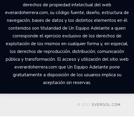
derechos de propiedad intelectual del web
everardoherrera.com, su código fuente, diseño, estructura de
navegación, bases de datos y los distintos elementos en él
contenidos son titularidad de Un Equipo Adelante a quien
corresponde el ejercicio exclusivo de los derechos de
explotación de los mismos en cualquier forma y, en especial,
los derechos de reproducción, distribución, comunicación
pública y transformación. El acceso y utilización del sitio web
everardoherrera.com que Un Equipo Adelante pone
gratuitamente a disposición de los usuarios implica su
aceptación sin reservas.
© 2017
EVERGOL.COM