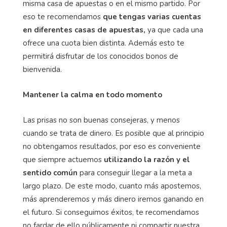
misma casa de apuestas o en el mismo partido. Por
eso te recomendamos
que tengas varias cuentas
en diferentes casas de apuestas,
ya que cada una
ofrece una cuota bien distinta. Además esto te
permitirá disfrutar de los conocidos bonos de
bienvenida.
Mantener la calma en todo momento
Las prisas no son buenas consejeras, y menos
cuando se trata de dinero. Es posible que al principio
no obtengamos resultados, por eso es conveniente
que siempre actuemos
utilizando la razón y el
sentido común
para conseguir llegar a la meta a
largo plazo. De este modo, cuanto más apostemos,
más aprenderemos y más dinero iremos ganando en
el futuro. Si conseguimos éxitos, te recomendamos
no fardar de ello públicamente ni compartir nuestra