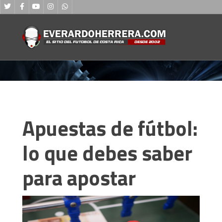
Apuestas de fútbol:
lo que debes saber
para apostar