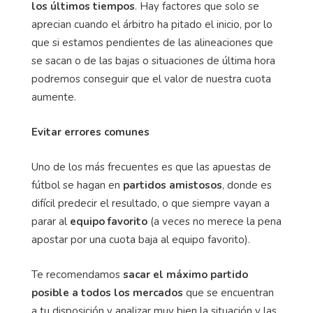
los últimos tiempos
. Hay factores que solo se
aprecian cuando el árbitro ha pitado el inicio, por lo
que si estamos pendientes de las alineaciones que
se sacan o de las bajas o situaciones de última hora
podremos conseguir que el valor de nuestra cuota
aumente.
Evitar errores comunes
Uno de los más frecuentes es que las apuestas de
fútbol se hagan en
partidos amistosos
, donde es
difícil predecir el resultado, o que siempre vayan a
parar al
equipo favorito
(a veces no merece la pena
apostar por una cuota baja al equipo favorito).
Te recomendamos
sacar el máximo partido
posible a todos los mercados
que se encuentran
a tu disposición y analizar muy bien la situación y las