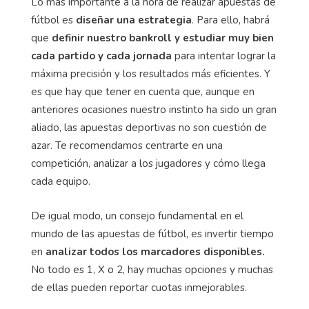
Lo más importante a la hora de realizar apuestas de
fútbol es
diseñar una estrategia
. Para ello, habrá
que
definir nuestro bankroll y estudiar muy bien
cada partido y cada jornada
para intentar lograr la
máxima precisión y los resultados más eficientes. Y
es que hay que tener en cuenta que, aunque en
anteriores ocasiones nuestro instinto ha sido un gran
aliado, las apuestas deportivas no son cuestión de
azar. Te recomendamos centrarte en una
competición, analizar a los jugadores y cómo llega
cada equipo.
De igual modo, un consejo fundamental en el
mundo de las apuestas de fútbol, es invertir tiempo
en
analizar todos los marcadores disponibles.
No todo es 1, X o 2, hay muchas opciones y muchas
de ellas pueden reportar cuotas inmejorables.