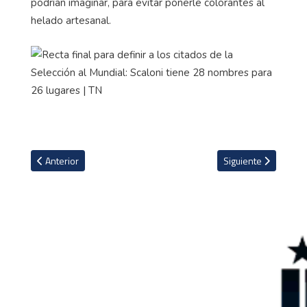
podrían imaginar, para evitar ponerle colorantes al
helado artesanal.
Artículo anterior: Futbolista inglés confirma que se pierde el Mundi
Artículo siguiente: E
Anterior
Siguiente