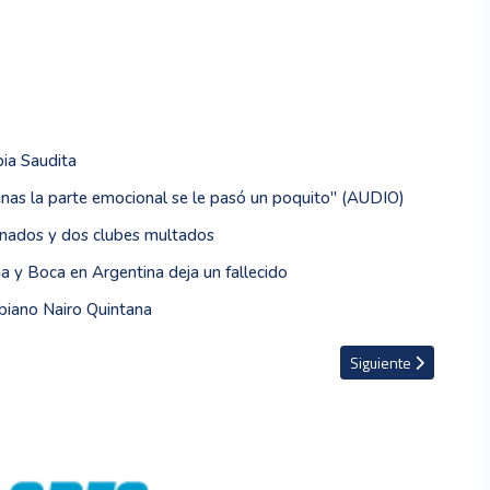
ia Saudita
enas la parte emocional se le pasó un poquito'' (AUDIO)
ionados y dos clubes multados
a y Boca en Argentina deja un fallecido
mbiano Nairo Quintana
icía dispara a camarógrafo durante caos vivido en partido de la Liga argent
Artículo siguiente: V
Siguiente