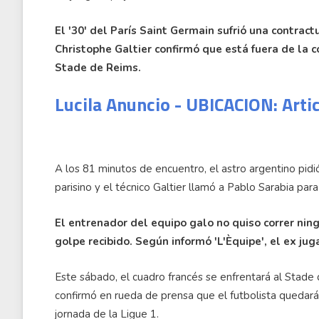
El '30' del París Saint Germain sufrió una contract
Christophe Galtier confirmó que está fuera de la c
Stade de Reims.
Lucila Anuncio - UBICACION: Arti
A los 81 minutos de encuentro, el astro argentino pidi
parisino y el técnico Galtier llamó a Pablo Sarabia par
El entrenador del equipo galo no quiso correr ning
golpe recibido. Según informó 'L'Èquipe', el ex ju
Este sábado, el cuadro francés se enfrentará al Stade
confirmó en rueda de prensa que el futbolista quedará
jornada de la Ligue 1.