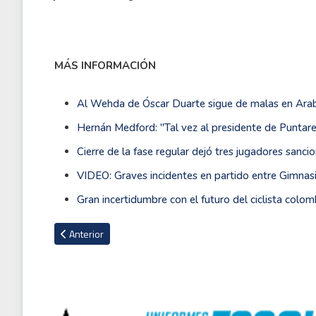
MÁS INFORMACIÓN
Al Wehda de Óscar Duarte sigue de malas en Arab
Hernán Medford: ''Tal vez al presidente de Puntar
Cierre de la fase regular dejó tres jugadores sanc
VIDEO: Graves incidentes en partido entre Gimnasi
Gran incertidumbre con el futuro del ciclista colo
Artículo anterior: VIDEO: El impactante momento en que un pol
Anterior