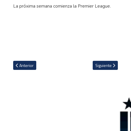
La próxima semana comienza la Premier League.
Artículo anterior: Luis Suárez llegó a Montevideo en el avión pri
Artículo siguiente: R
Anterior
Siguiente