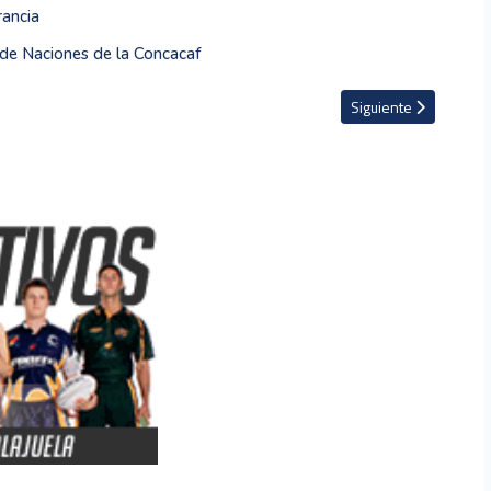
rancia
a de Naciones de la Concacaf
chester United se equivoca''
Artículo siguiente: Hi
Siguiente