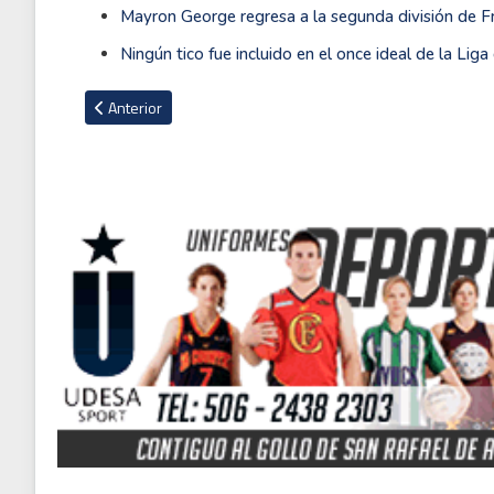
Mayron George regresa a la segunda división de F
Ningún tico fue incluido en el once ideal de la Lig
Artículo anterior: Paul Pogba: ''Quiero demostrar que el Man
Anterior