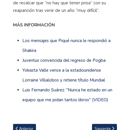
de recalcar que “no hay que tener prisa” con su
reaparición tras venir de un año “muy difícil”.
MÁS INFORMACIÓN
Los mensajes que Piqué nunca le respondió a
Shakira
Juventus convencida del regreso de Pogba
Yokasta Valle vence a la estadounidense
Lorraine Villalobos y retiene título Mundial
Luis Fernando Suárez: ''Nunca he estado en un
equipo que me pidan tantos libros'' (VIDEO)
Artículo anterior: Los números de Aurélien Tchouaméni que le perm
Artículo siguiente: 
Anterior
Siguiente