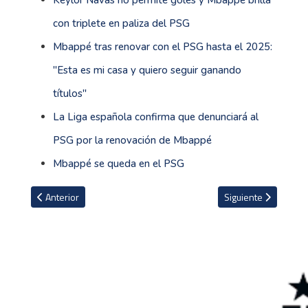
Keylor Navas no permite goles y Mbappé brilla
con triplete en paliza del PSG
Mbappé tras renovar con el PSG hasta el 2025:
''Esta es mi casa y quiero seguir ganando
títulos''
La Liga española confirma que denunciará al
PSG por la renovación de Mbappé
Mbappé se queda en el PSG
Artículo anterior: Curiosidades en la vida de Mbappé: novia, ento
Artículo siguiente: 
Anterior
Siguiente