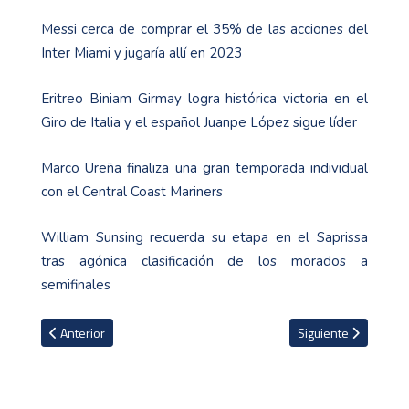
Messi cerca de comprar el 35% de las acciones del
Inter Miami y jugaría allí en 2023
Eritreo Biniam Girmay logra histórica victoria en el
Giro de Italia y el español Juanpe López sigue líder
Marco Ureña finaliza una gran temporada individual
con el Central Coast Mariners
William Sunsing recuerda su etapa en el Saprissa
tras agónica clasificación de los morados a
semifinales
Artículo anterior: Liverpool mantiene vivas sus opciones al título t
Artículo siguiente: M
Anterior
Siguiente