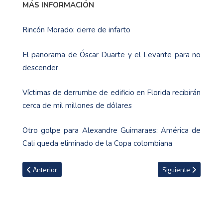
MÁS INFORMACIÓN
Rincón Morado: cierre de infarto
El panorama de Óscar Duarte y el Levante para no
descender
Víctimas de derrumbe de edificio en Florida recibirán
cerca de mil millones de dólares
Otro golpe para Alexandre Guimaraes: América de
Cali queda eliminado de la Copa colombiana
Artículo anterior: Barcelona confirma la venta de Coutinho al Aston
Artículo siguiente: 
Anterior
Siguiente