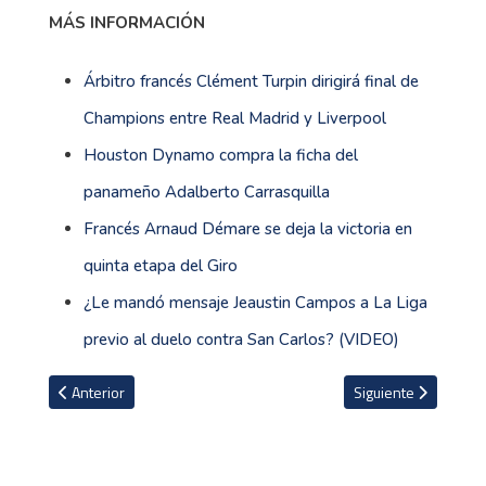
MÁS INFORMACIÓN
Árbitro francés Clément Turpin dirigirá final de
Champions entre Real Madrid y Liverpool
Houston Dynamo compra la ficha del
panameño Adalberto Carrasquilla
Francés Arnaud Démare se deja la victoria en
quinta etapa del Giro
¿Le mandó mensaje Jeaustin Campos a La Liga
previo al duelo contra San Carlos? (VIDEO)
Artículo anterior: FIFA emite comunicado tras la denuncia de Chile 
Artículo siguiente: Á
Anterior
Siguiente