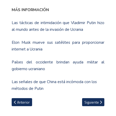
MÁS INFORMACIÓN
Las tácticas de intimidación que Vladimir Putin hizo
al mundo antes de la invasión de Ucrania
Elon Musk mueve sus satélites para proporcionar
internet a Ucrania
Países del occidente brindan ayuda militar al
gobierno ucraniano
Las señales de que China está incómoda con los
métodos de Putin
Artículo anterior: Liverpool se corona campeón de la Carabao Cup 
Artículo siguiente: 
Anterior
Siguiente