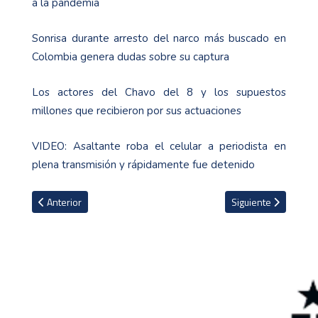
a la pandemia
Sonrisa durante arresto del narco más buscado en
Colombia genera dudas sobre su captura
Los actores del Chavo del 8 y los supuestos
millones que recibieron por sus actuaciones
VIDEO: Asaltante roba el celular a periodista en
plena transmisión y rápidamente fue detenido
Artículo anterior: Salah supera récord de Drogba como el africano
Artículo siguiente: 
Anterior
Siguiente