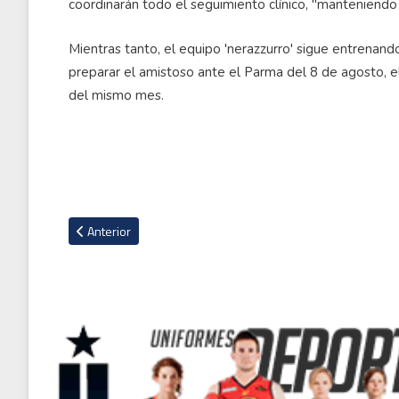
coordinarán todo el seguimiento clínico, "manteniendo
Mientras tanto, el equipo 'nerazzurro' sigue entrenand
preparar el amistoso ante el Parma del 8 de agosto, e
del mismo mes.
Artículo anterior: La Premier League establece cambios en el
Anterior