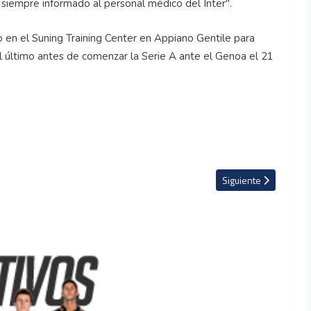
 siempre informado al personal médico del Inter".
o en el Suning Training Center en Appiano Gentile para
l último antes de comenzar la Serie A ante el Genoa el 21
 VAR
Artículo siguiente: M
Siguiente