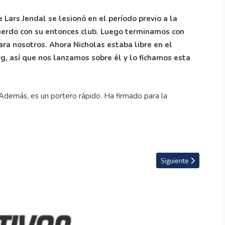
ars Jendal se lesionó en el período previo a la
rdo con su entonces club. Luego terminamos con
ara nosotros. Ahora Nicholas estaba libre en el
rg, así que nos lanzamos sobre él y lo fichamos esta
Además, es un portero rápido. Ha firmado para la
emos enfrentarnos cara a cara contra los mejores de Concacaf''
Artículo siguiente: Va
Siguiente