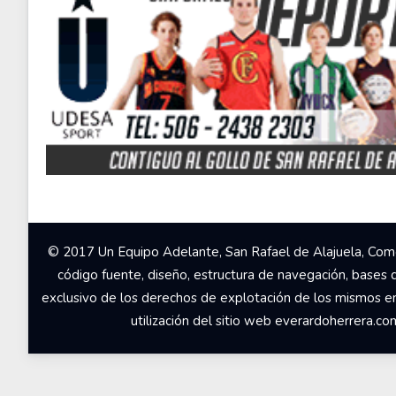
© 2017 Un Equipo Adelante, San Rafael de Alajuela, Come
código fuente, diseño, estructura de navegación, bases 
exclusivo de los derechos de explotación de los mismos en c
utilización del sitio web everardoherrera.c