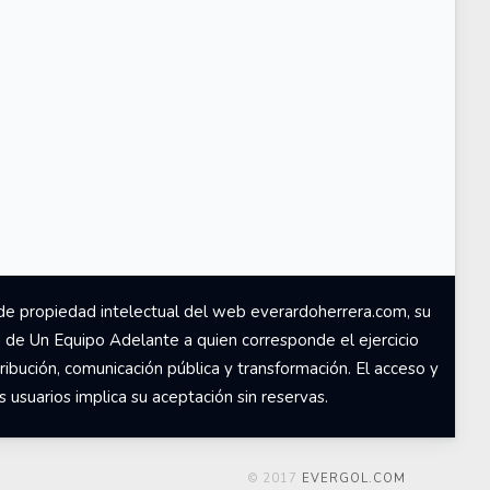
de propiedad intelectual del web everardoherrera.com, su
d de Un Equipo Adelante a quien corresponde el ejercicio
ribución, comunicación pública y transformación. El acceso y
usuarios implica su aceptación sin reservas.
© 2017
EVERGOL.COM