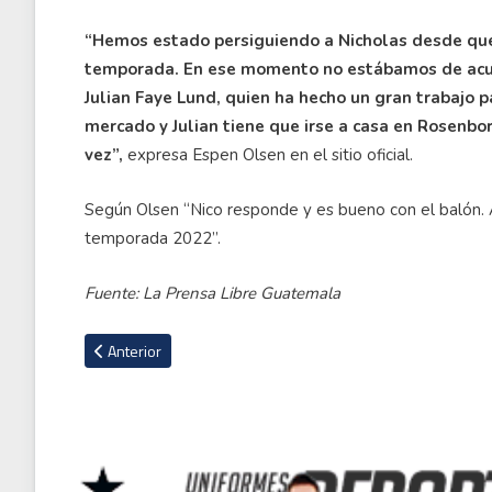
“Hemos estado persiguiendo a Nicholas desde que L
temporada. En ese momento no estábamos de acue
Julian Faye Lund, quien ha hecho un gran trabajo p
mercado y Julian tiene que irse a casa en Rosenbo
vez”,
expresa Espen Olsen en el sitio oficial.
Según Olsen “Nico responde y es bueno con el balón. 
temporada 2022”.
Fuente: La Prensa Libre Guatemala
Artículo anterior: Técnico de Canadá: ''Demostramos que pod
Anterior