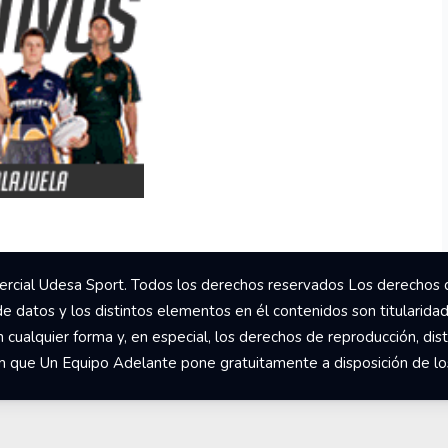
rcial Udesa Sport. Todos los derechos reservados Los derechos 
de datos y los distintos elementos en él contenidos son titularida
ualquier forma y, en especial, los derechos de reproducción, dist
om que Un Equipo Adelante pone gratuitamente a disposición de los 