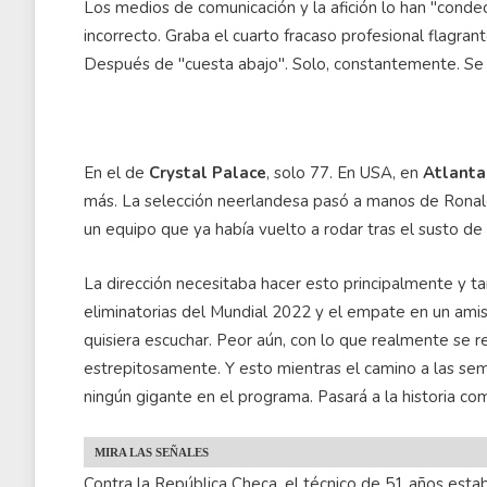
Los medios de comunicación y la afición lo han "condec
incorrecto. Graba el cuarto fracaso profesional flagran
Después de "cuesta abajo". Solo, constantemente. Se 
En el de
Crystal Palace
, solo 77. En USA, en
Atlanta
más. La selección neerlandesa pasó a manos de Ronal
un equipo que ya había vuelto a rodar tras el susto d
La dirección necesitaba hacer esto principalmente y ta
eliminatorias del Mundial 2022 y el empate en un ami
quisiera escuchar. Peor aún, con lo que realmente se req
estrepitosamente. Y esto mientras el camino a las semifi
ningún gigante en el programa. Pasará a la historia c
MIRA LAS SEÑALES
Contra la República Checa, el técnico de 51 años esta