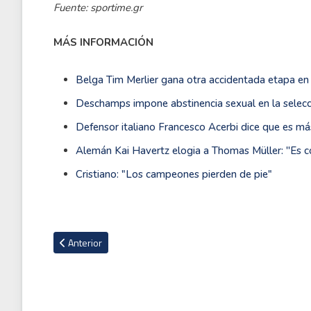
Fuente: sportime.gr
MÁS INFORMACIÓN
Belga Tim Merlier gana otra accidentada etapa en 
Deschamps impone abstinencia sexual en la selecc
Defensor italiano Francesco Acerbi dice que es más
Alemán Kai Havertz elogia a Thomas Müller: ''Es c
Cristiano: "Los campeones pierden de pie"
Artículo anterior: Las sonadas decepciones de Países Bajos e
Anterior