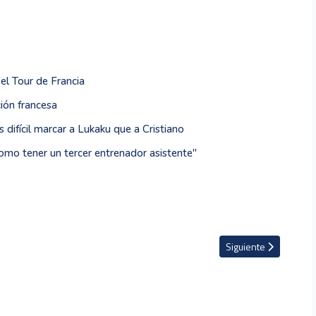
el Tour de Francia
ión francesa
 difícil marcar a Lukaku que a Cristiano
omo tener un tercer entrenador asistente''
n grandes torneos a través de la historia
Artículo siguiente: La
Siguiente