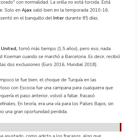
orado" con normalidad. La orilla no está torcida. Está
te. Solo en
Ajax
salió bien en la temporada 2010-16.
sentó en el banquillo del
Inter
durante 85 días.
 United,
tomó más tiempo (1,5 años), pero eso, nada
d Koeman cuando se marchó a Barcelona. Es decir, recibió
e las dos exclusiones (Euro 2016, Mundial 2018).
mpoco le fue bien, el choque de Turquía en las
stoso con Escocia fue una campana para cualquiera que
uería el paso anterior, volvió a fallar, fracasó
nales, En teoría, era una vía para los Países Bajos, sin
omo una gran oportunidad perdida.
ba asustado, como adicto a los fracasos, algo que