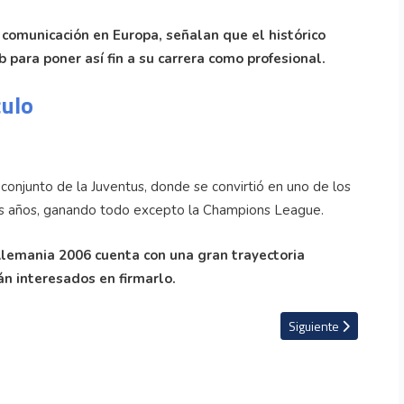
comunicación en Europa, señalan que el histórico
para poner así fin a su carrera como profesional.
culo
conjunto de la Juventus, donde se convirtió en uno de los
os años, ganando todo excepto la Champions League.
lemania 2006 cuenta con una gran trayectoria
tán interesados en firmarlo.
raordinarios pero incomparables''
Artículo siguiente: E
Siguiente