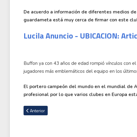
De acuerdo a información de diferentes medios de 
guardameta está muy cerca de firmar con este club 
Lucila Anuncio - UBICACION: Arti
Buffon ya con 43 años de edad rompió vínculos con el 
jugadores más emblemáticos del equipo en los últim
El portero campeón del mundo en el mundial de A
profesional por lo que varios clubes en Europa es
Artículo anterior: Tite: ''Ronaldo, Romario y Neymar son ext
Anterior