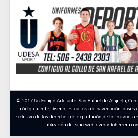
© 2017 Un Equipo Adelante, San Rafael de Alajuela, Come
código fuente, diseño, estructura de navegación, bases 
exclusivo de los derechos de explotación de los mismos en c
utilización del sitio web everardoherrera.c