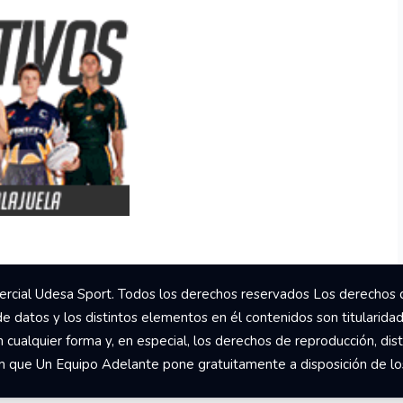
rcial Udesa Sport. Todos los derechos reservados Los derechos 
de datos y los distintos elementos en él contenidos son titularida
ualquier forma y, en especial, los derechos de reproducción, dist
om que Un Equipo Adelante pone gratuitamente a disposición de los 