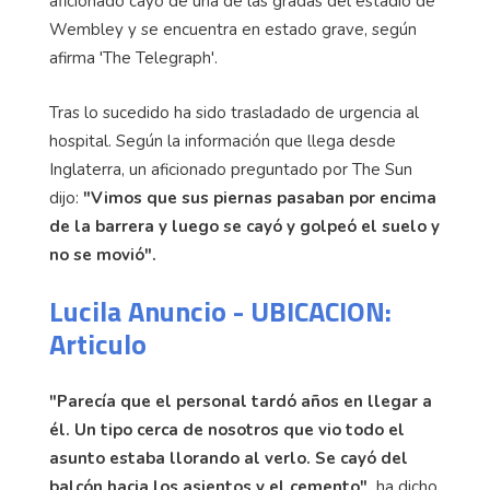
aficionado cayó de una de las gradas del estadio de
Wembley y se encuentra en estado grave, según
afirma 'The Telegraph'.
Tras lo sucedido ha sido trasladado de urgencia al
hospital. Según la información que llega desde
Inglaterra, un aficionado preguntado por The Sun
dijo:
"Vimos que sus piernas pasaban por encima
de la barrera y luego se cayó y golpeó el suelo y
no se movió".
Lucila Anuncio - UBICACION:
Articulo
"Parecía que el personal tardó años en llegar a
él. Un tipo cerca de nosotros que vio todo el
asunto estaba llorando al verlo. Se cayó del
balcón hacia los asientos y el cemento",
ha dicho