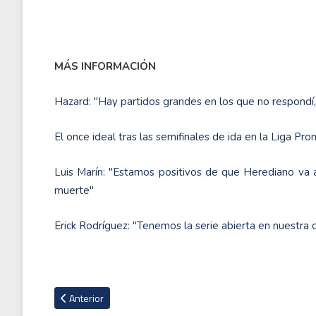
MÁS INFORMACIÓN
Hazard: "Hay partidos grandes en los que no respondí,
El once ideal tras las semifinales de ida en la Liga Pro
Luis Marín: "Estamos positivos de que Herediano va a
muerte"
Erick Rodríguez: "Tenemos la serie abierta en nuestra c
Artículo anterior: El millonario sueldo que el Real Madrid le h
Anterior