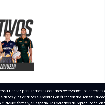
rcial Udesa Sport. Todos los derechos reservados Los derechos 
de datos y los distintos elementos en él contenidos son titularida
ualquier forma y, en especial, los derechos de reproducción, dist