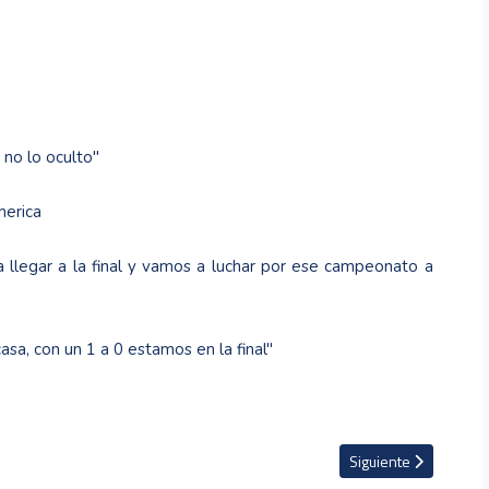
 no lo oculto"
merica
 llegar a la final y vamos a luchar por ese campeonato a
asa, con un 1 a 0 estamos en la final"
abría ofrecido al técnico Massimiliano Allegri
Artículo siguiente: H
Siguiente