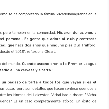
r como se ha comportado la familia Srivaddhanaprabha en la
po, pero también en la comunidad.
Hicieron donaciones a
vel personal. Es gente que adora al club y contrasta
d, que hace dos años que ninguno pisa Old Trafford.
o desde el 2019”, reflexiona Oleart,
ón del mundo.
Cuando ascendieron a la Premier League
tadio a una cerveza y a tarta.
"
a un pedazo de tarta a todos los que vayan si es el
s cosas, pero son detalles que hacen sentirse queridos a
re los hinchas del Leicester: ‘Vichai had a dream / Vichai
dueños? Es un caso completamente atípico. Un éxito de