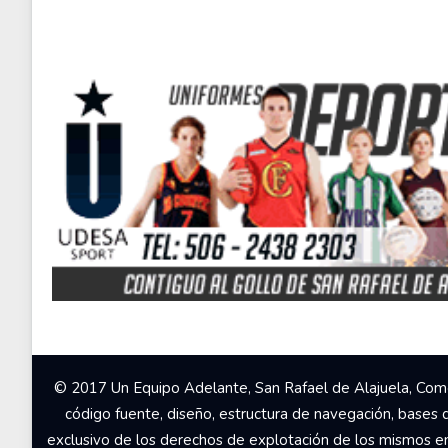
© 2017 Un Equipo Adelante, San Rafael de Alajuela, Come
código fuente, diseño, estructura de navegación, bases 
exclusivo de los derechos de explotación de los mismos en c