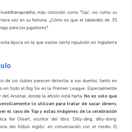
Srivaddhanaprabha, más conocido como 'Top', vio como su
mera vez en su historia. ¿Cómo es que el tailandés de 35
migo para los jugadores?
ta época en la que existe cierta repulsión en Inglaterra
culo
os de los clubes parecen detestar a sus dueños, tanto en
o en todo el Big Six en la Premier League. Especialmente
 del Arsenal, donde la afición está harta.
No es solo que
sencillamente lo utilizan para tratar de sacar dinero,
er el caso de Top y estas imágenes de la celebración
lica Ilie Oleart, escritor del libro ‘Dilly-ding, dilly-dong:
oria del fútbol inglés’, en conversación con el medio El