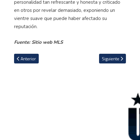
personalidad tan refrescante y honesta y criticado
en otros por revelar demasiado, exponiendo un
vientre suave que puede haber afectado su
reputación.
Fuente: Sitio web MLS
Artículo anterior: Alisson: ''Así es como Dios nos ama, a través de
Artículo siguiente: ¿
Anterior
Siguiente