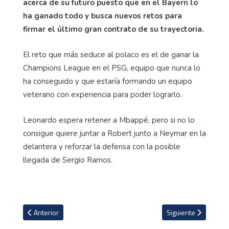
acerca de su futuro puesto que en el Bayern lo
ha ganado todo y busca nuevos retos para
firmar el último gran contrato de su trayectoria.
El reto que más seduce al polaco es el de ganar la
Champions League en el PSG, equipo que nunca lo
ha conseguido y que estaría formando un equipo
veterano con experiencia para poder lograrlo.
Leonardo espera retener a Mbappé, pero si no lo
consigue quiere juntar a Robert junto a Neymar en la
delantera y reforzar la defensa con la posible
llegada de Sergio Ramos.
Artículo anterior: Atlético remonta ante Osasuna y el Madrid gana e
Artículo siguiente: 
Anterior
Siguiente