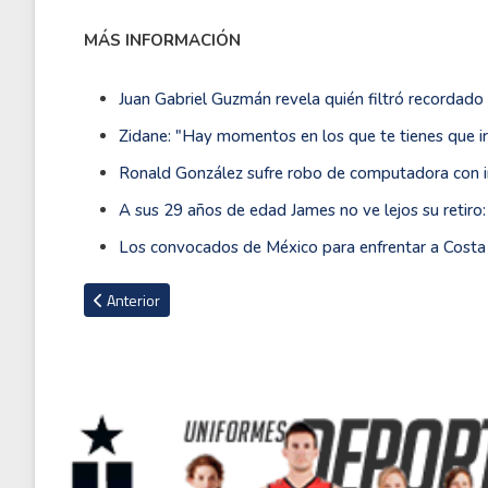
MÁS INFORMACIÓN
Juan Gabriel Guzmán revela quién filtró recordado
Zidane: "Hay momentos en los que te tienes que ir
Ronald González sufre robo de computadora con i
A sus 29 años de edad James no ve lejos su retiro: 
Los convocados de México para enfrentar a Costa 
Artículo anterior: Zidane: "Hay momentos en los que te tienes
Anterior