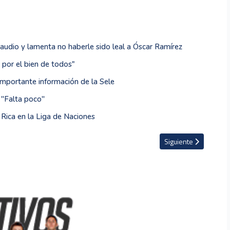
 audio y lamenta no haberle sido leal a Óscar Ramírez
 por el bien de todos"
mportante información de la Sele
''Falta poco''
Rica en la Liga de Naciones
 que ir por el bien de todos"
Artículo siguiente: A
Siguiente