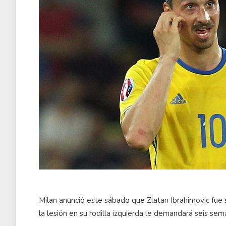
Milan anunció este sábado que Zlatan Ibrahimovic fue
la lesión en su rodilla izquierda le demandará seis se