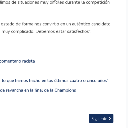
limos de situaciones muy difíciles durante la competición.
estado de forma nos convirtió en un auténtico candidato
o muy complicado. Debemos estar satisfechos".
comentario racista
por lo que hemos hecho en los últimos cuatro o cinco años"
de revancha en la final de la Champions
anta United y avanza a semifinales de Concacaf
Artículo siguiente: J
Siguiente