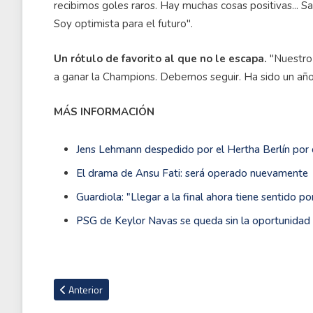
recibimos goles raros. Hay muchas cosas positivas... Sa
Soy optimista para el futuro".
Un rótulo de favorito al que no le escapa.
"Nuestro 
a ganar la Champions. Debemos seguir. Ha sido un añ
MÁS INFORMACIÓN
Jens Lehmann despedido por el Hertha Berlín por 
El drama de Ansu Fati: será operado nuevamente
Guardiola: "Llegar a la final ahora tiene sentido 
PSG de Keylor Navas se queda sin la oportunidad 
Artículo anterior: Philadelphia Union deja en el camino a Atl
Anterior