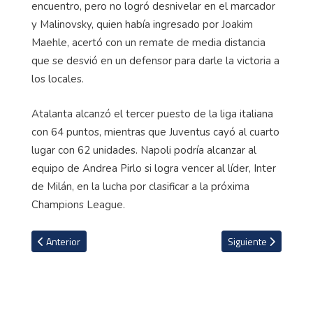
encuentro, pero no logró desnivelar en el marcador
y Malinovsky, quien había ingresado por Joakim
Maehle, acertó con un remate de media distancia
que se desvió en un defensor para darle la victoria a
los locales.
Atalanta alcanzó el tercer puesto de la liga italiana
con 64 puntos, mientras que Juventus cayó al cuarto
lugar con 62 unidades. Napoli podría alcanzar al
equipo de Andrea Pirlo si logra vencer al líder, Inter
de Milán, en la lucha por clasificar a la próxima
Champions League.
Artículo anterior: Chelsea tiene la mira puesta en Varane
Artículo siguiente: 
Anterior
Siguiente