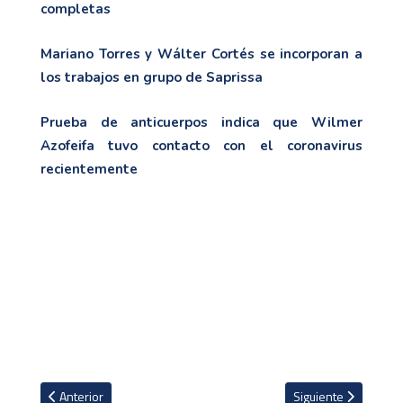
completas
Mariano Torres y Wálter Cortés se incorporan a
los trabajos en grupo de Saprissa
Prueba de anticuerpos indica que Wilmer
Azofeifa tuvo contacto con el coronavirus
recientemente
Artículo anterior: Messi no tiene ofertas de otros clubes por lo q
Artículo siguiente:
Anterior
Siguiente