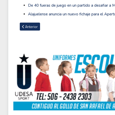
De 40 fueras de juego en un partido a desafiar a M
Alajuelense anuncia un nuevo fichaje para el Apert
Artículo anterior: El penal que divide al Mundial: la jugada q
Anterior