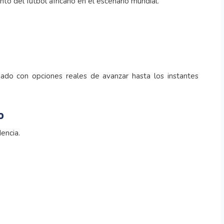
ento del fútbol africano en el escenario mundial.
gado con opciones reales de avanzar hasta los instantes
o
dencia.