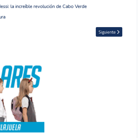
essi: la increíble revolución de Cabo Verde
ura
ue sacó a Senegal y puso a Bélgica en octavos
Artículo siguiente: B
Siguiente