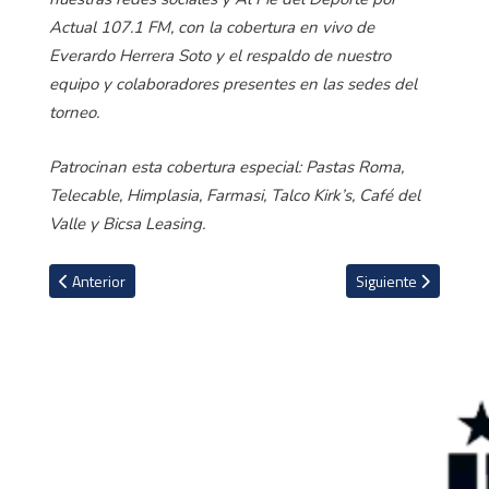
Actual 107.1 FM, con la cobertura en vivo de
Everardo Herrera Soto y el respaldo de nuestro
equipo y colaboradores presentes en las sedes del
torneo.
Patrocinan esta cobertura especial: Pastas Roma,
Telecable, Himplasia, Farmasi, Talco Kirk’s, Café del
Valle y Bicsa Leasing.
Artículo anterior: Bellingham sueña con ser James Bond, pero prim
Artículo siguiente: 
Anterior
Siguiente