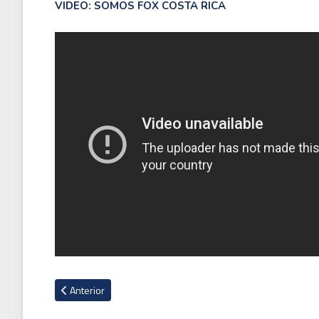
VIDEO: SOMOS FOX COSTA RICA
Artículo anterior: Messi aumenta racha goleadora en victoria
Anterior