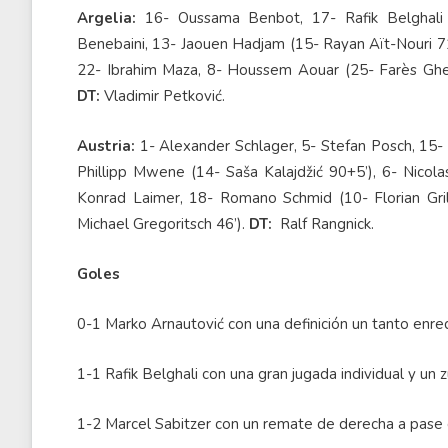
Argelia:
16- Oussama Benbot, 17- Rafik Belghali 
Benebaini, 13- Jaouen Hadjam (15- Rayan Aït-Nouri 71’
22- Ibrahim Maza, 8- Houssem Aouar (25- Farès Ghedj
DT:
Vladimir Petković.
Austria:
1- Alexander Schlager, 5- Stefan Posch, 15- 
Phillipp Mwene (14- Saša Kalajdžić 90+5’), 6- Nicol
Konrad Laimer, 18- Romano Schmid (10- Florian Grill
Michael Gregoritsch 46’).
DT:
Ralf Rangnick.
Goles
0-1 Marko Arnautović con una definición un tanto enre
1-1 Rafik Belghali con una gran jugada individual y un 
1-2 Marcel Sabitzer con un remate de derecha a pase 