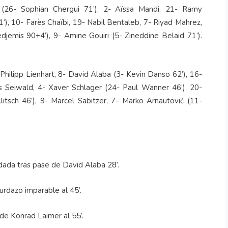
(26- Sophian Chergui 71’), 2- Aïssa Mandi, 21- Ramy
), 10- Farès Chaïbi, 19- Nabil Bentaleb, 7- Riyad Mahrez,
emis 90+4’), 9- Amine Gouiri (5- Zineddine Belaid 71’).
Philipp Lienhart, 8- David Alaba (3- Kevin Danso 62’), 16-
as Seiwald, 4- Xaver Schlager (24- Paul Wanner 46’), 20-
itsch 46’), 9- Marcel Sabitzer, 7- Marko Arnautović (11-
dada tras pase de David Alaba 28’.
zurdazo imparable al 45’.
de Konrad Laimer al 55’.