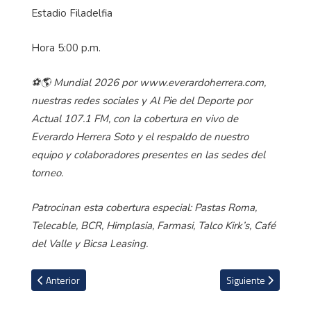
Estadio Filadelfia
Hora 5:00 p.m.
⚽🌎 Mundial 2026 por www.everardoherrera.com,
nuestras redes sociales y Al Pie del Deporte por
Actual 107.1 FM, con la cobertura en vivo de
Everardo Herrera Soto y el respaldo de nuestro
equipo y colaboradores presentes en las sedes del
torneo.
Patrocinan esta cobertura especial: Pastas Roma,
Telecable, BCR, Himplasia, Farmasi, Talco Kirk’s, Café
del Valle y Bicsa Leasing.
Artículo anterior: Suecia le pasa por encima 5-1 a Túnez
Artículo siguiente: 
Anterior
Siguiente