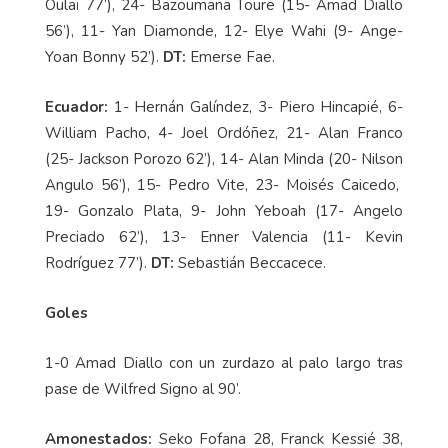
Oulaï 77’), 24- Bazoumana Toure (15- Amad Diallo
56’), 11- Yan Diamonde, 12- Elye Wahi (9- Ange-
Yoan Bonny 52’).
DT:
Emerse Fae.
Ecuador:
1- Hernán Galíndez, 3- Piero Hincapié, 6-
William Pacho, 4- Joel Ordóñez, 21- Alan Franco
(25- Jackson Porozo 62’), 14- Alan Minda (20- Nilson
Angulo 56’), 15- Pedro Vite, 23- Moisés Caicedo,
19- Gonzalo Plata, 9- John Yeboah (17- Angelo
Preciado 62’), 13- Enner Valencia (11- Kevin
Rodríguez 77’).
DT:
Sebastián Beccacece.
Goles
1-0 Amad Diallo con un zurdazo al palo largo tras
pase de Wilfred Signo al 90’.
Amonestados:
Seko Fofana 28, Franck Kessié 38,