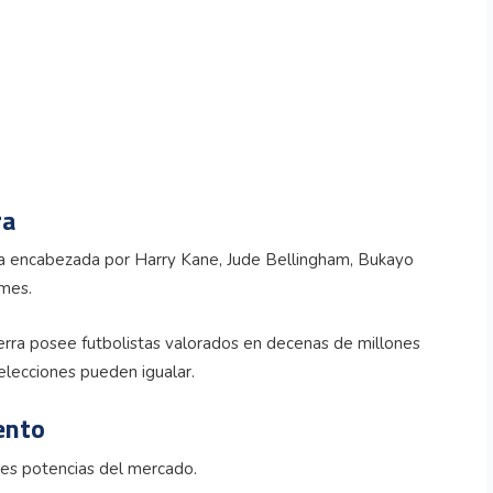
ra
ia encabezada por Harry Kane, Jude Bellingham, Bukayo
ames.
terra posee futbolistas valorados en decenas de millones
elecciones pueden igualar.
ento
des potencias del mercado.