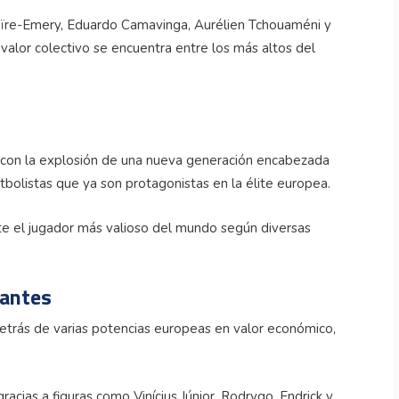
aïre-Emery, Eduardo Camavinga, Aurélien Tchouaméni y
alor colectivo se encuentra entre los más altos del
 con la explosión de una nueva generación encabezada
tbolistas que ya son protagonistas en la élite europea.
e el jugador más valioso del mundo según diversas
gantes
trás de varias potencias europeas en valor económico,
racias a figuras como Vinícius Júnior, Rodrygo, Endrick y