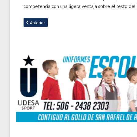
competencia con una ligera ventaja sobre el resto del 
Artículo anterior: Messi es galardonado con el Premio Princ
Anterior