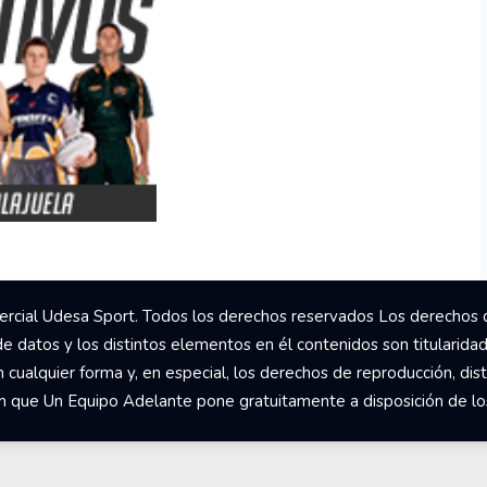
rcial Udesa Sport. Todos los derechos reservados Los derechos 
de datos y los distintos elementos en él contenidos son titularida
ualquier forma y, en especial, los derechos de reproducción, dist
om que Un Equipo Adelante pone gratuitamente a disposición de los 