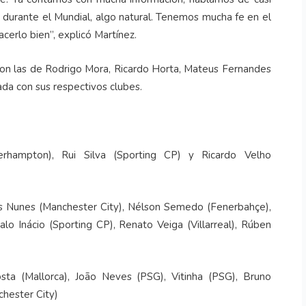
o durante el Mundial, algo natural. Tenemos mucha fe en el
cerlo bien”, explicó Martínez.
ron las de Rodrigo Mora, Ricardo Horta, Mateus Fernandes
da con sus respectivos clubes.
rhampton), Rui Silva (Sporting CP) y Ricardo Velho
s Nunes (Manchester City), Nélson Semedo (Fenerbahçe),
o Inácio (Sporting CP), Renato Veiga (Villarreal), Rúben
sta (Mallorca), João Neves (PSG), Vitinha (PSG), Bruno
hester City)