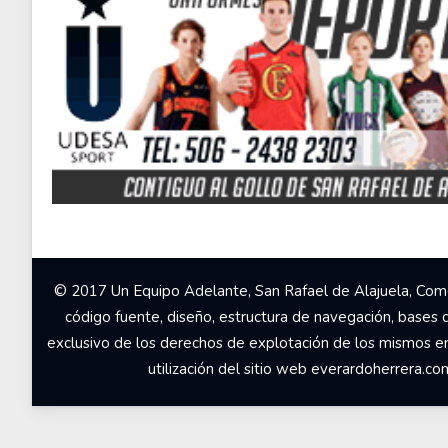
© 2017 Un Equipo Adelante, San Rafael de Alajuela, Come
código fuente, diseño, estructura de navegación, bases 
exclusivo de los derechos de explotación de los mismos en c
utilización del sitio web everardoherrera.c