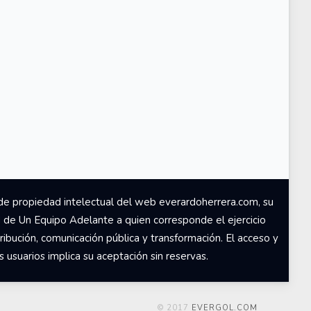
de propiedad intelectual del web everardoherrera.com, su
d de Un Equipo Adelante a quien corresponde el ejercicio
ribución, comunicación pública y transformación. El acceso y
usuarios implica su aceptación sin reservas.
© 2017
EVERGOL.COM