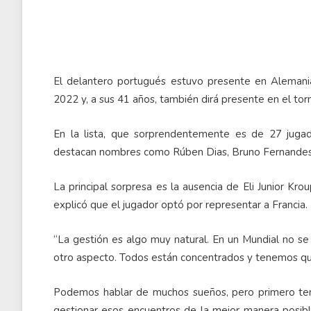
El delantero portugués estuvo presente en Alemania
2022 y, a sus 41 años, también dirá presente en el to
En la lista, que sorprendentemente es de 27 jugad
destacan nombres como Rúben Dias, Bruno Fernandes, 
La principal sorpresa es la ausencia de Eli Junior Kro
explicó que el jugador optó por representar a Francia.
“La gestión es algo muy natural. En un Mundial no se 
otro aspecto. Todos están concentrados y tenemos que 
Podemos hablar de muchos sueños, pero primero te
gestionar esos encuentros de la mejor manera posib