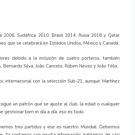
 2006, Sudáfrica 2010, Brasil 2014, Rusia 2018 y Qatar
rneo que se celebrará en Estados Unidos, México y Canadá.
ores debido a la inclusión de cuatro porteros, también
Bernardo Silva, João Cancelo, Rúben Neves y João Félix.
upi, internacional con la selección Sub-21, aunque Martínez
sigue un patrón que se ajuste al club, la edad o cualquier
gestionar bien el día a día, eso es todo.
nemos tres partidos y ese es nuestro Mundial. Debemos
le. Ya contamos con mucha información, hablamos de casi