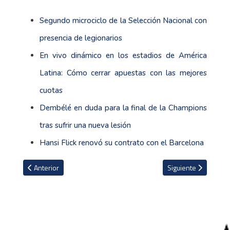
Segundo microciclo de la Selección Nacional con
presencia de legionarios
En vivo dinámico en los estadios de América
Latina: Cómo cerrar apuestas con las mejores
cuotas
Dembélé en duda para la final de la Champions
tras sufrir una nueva lesión
Hansi Flick renovó su contrato con el Barcelona
Artículo anterior: Arsenal venció al Burnley y le mete presión al M
Artículo siguiente: 
Anterior
Siguiente