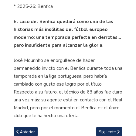
* 2025-26: Benfica
El caso del Benfica quedará como una de las
historias más insólitas del fútbol europeo
moderno: una temporada perfecta en derrotas…
pero insuficiente para alcanzar la gloria.
José Mourinho se enorgullece de haber
permanecido invicto con el Benfica durante toda una
temporada en la liga portuguesa, pero habría
cambiado con gusto ese logro por el título.
Respecto a su futuro, el técnico de 63 años fue claro
una vez más: su agente está en contacto con el Real
Madrid, pero por el momento el Benfica es el único
club que le ha hecho una oferta.
Artículo anterior: El video del Real Madrid para despedir a Dani Car
Artículo siguiente: 
Anterior
Siguiente