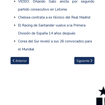
VIDEO: Orlando Galo anota por segundo
partido consecutivo en Letonia
Chelsea contrata a ex técnico del Real Madrid
El Racing de Santander vuelve a la Primera
División de España 14 años después
Corea del Sur reveló a sus 26 convocados para
el Mundial
Artículo anterior: VIDEO: Cruz Azul elimina a Chivas y jugará final de
Artículo siguiente: C
Anterior
Siguiente