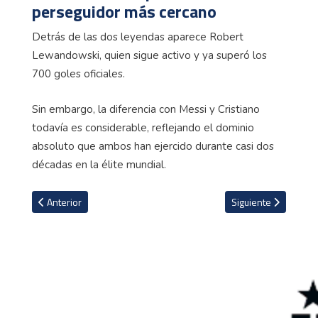
perseguidor más cercano
Detrás de las dos leyendas aparece Robert
Lewandowski, quien sigue activo y ya superó los
700 goles oficiales.
Sin embargo, la diferencia con Messi y Cristiano
todavía es considerable, reflejando el dominio
absoluto que ambos han ejercido durante casi dos
décadas en la élite mundial.
Artículo anterior: Marcelo revela por qué su hijo eligió representa
Artículo siguiente:
Anterior
Siguiente