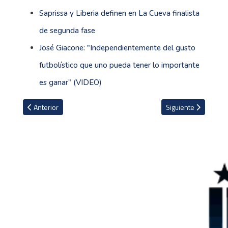
Saprissa y Liberia definen en La Cueva finalista
de segunda fase
José Giacone: "Independientemente del gusto
futbolístico que uno pueda tener lo importante
es ganar" (VIDEO)
Artículo anterior: Arsenal con dramatismo saca victoria clave sob
Artículo siguiente: I
Anterior
Siguiente