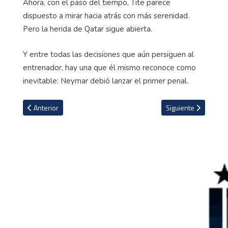
Ahora, con el paso del tiempo, Tite parece
dispuesto a mirar hacia atrás con más serenidad.
Pero la herida de Qatar sigue abierta.
Y entre todas las decisiones que aún persiguen al
entrenador, hay una que él mismo reconoce como
inevitable: Neymar debió lanzar el primer penal.
Artículo anterior: Manchester City vence sin problemas al Brentfor
Artículo siguiente: 
Anterior
Siguiente