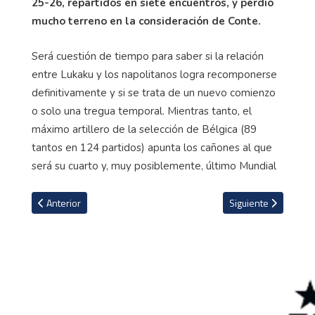
25-26, repartidos en siete encuentros, y perdió
mucho terreno en la consideración de Conte.
Será cuestión de tiempo para saber si la relación
entre Lukaku y los napolitanos logra recomponerse
definitivamente y si se trata de un nuevo comienzo
o solo una tregua temporal. Mientras tanto, el
máximo artillero de la selección de Bélgica (89
tantos en 124 partidos) apunta los cañones al que
será su cuarto y, muy posiblemente, último Mundial
Artículo anterior: Escándalo en Italia escala: aparecen nombres de 
Artículo siguiente: 
Anterior
Siguiente