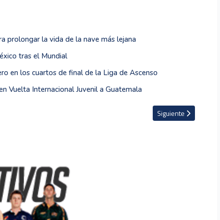
 prolongar la vida de la nave más lejana
xico tras el Mundial
o en los cuartos de final de la Liga de Ascenso
en Vuelta Internacional Juvenil a Guatemala
ud reabren debate tras salida del Manchester United
Artículo siguiente: R
Siguiente