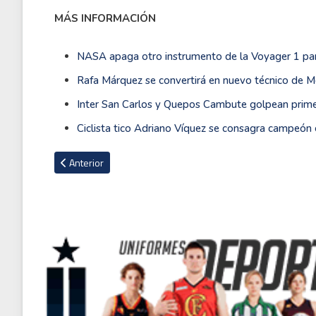
MÁS INFORMACIÓN
NASA apaga otro instrumento de la Voyager 1 para
Rafa Márquez se convertirá en nuevo técnico de Mé
Inter San Carlos y Quepos Cambute golpean primer
Ciclista tico Adriano Víquez se consagra campeón 
Artículo anterior: Garnacho bajo fuego: críticas por su actit
Anterior