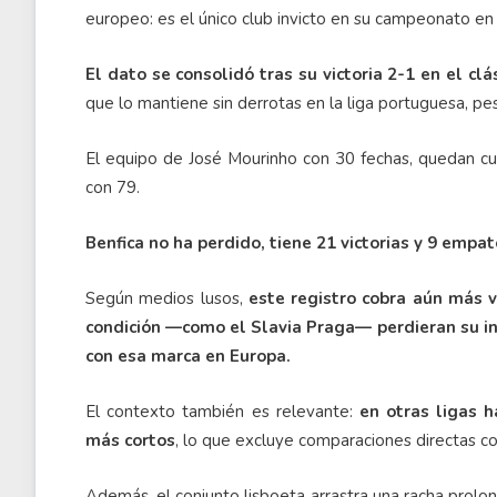
europeo: es el único club invicto en su campeonato en
El dato se consolidó tras su victoria 2-1 en el clá
que lo mantiene sin derrotas en la liga portuguesa, p
El equipo de José Mourinho con 30 fechas, quedan cua
con 79.
Benfica no ha perdido, tiene 21 victorias y 9 empat
Según medios lusos,
este registro cobra aún más 
condición —como el Slavia Praga— perdieran su in
con esa marca en Europa.
El contexto también es relevante:
en otras ligas h
más cortos
, lo que excluye comparaciones directas 
Además, el conjunto lisboeta arrastra una racha prolo