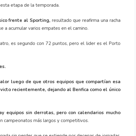
 esta etapa de la temporada.
sico frente al Sporting,
resultado que reafirma una racha
ese a acumular varios empates en el camino.
tro, es segundo con 72 puntos, pero el lider es el Porto
es.
valor luego de que otros equipos que compartían esa
victo recientemente, dejando al Benfica como el único
ay equipos sin derrotas, pero con calendarios mucho
con campeonatos más largos y competitivos.
ngada sin perder que se extiende por decenas de jornadas,