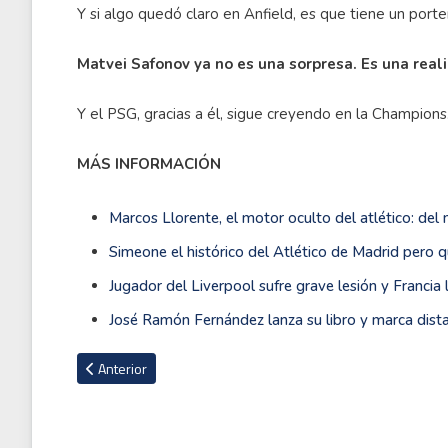
Y si algo quedó claro en Anfield, es que tiene un port
Matvei Safonov ya no es una sorpresa. Es una real
Y el PSG, gracias a él, sigue creyendo en la Champions
MÁS INFORMACIÓN
Marcos Llorente, el motor oculto del atlético: del
Simeone el histórico del Atlético de Madrid pero
Jugador del Liverpool sufre grave lesión y Francia 
José Ramón Fernández lanza su libro y marca dista
Artículo anterior: Liverpool y una temporada para el olvido: i
Anterior