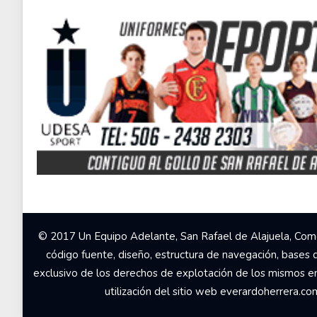
© 2017 Un Equipo Adelante, San Rafael de Alajuela, Come
código fuente, diseño, estructura de navegación, bases 
exclusivo de los derechos de explotación de los mismos en c
utilización del sitio web everardoherrera.c