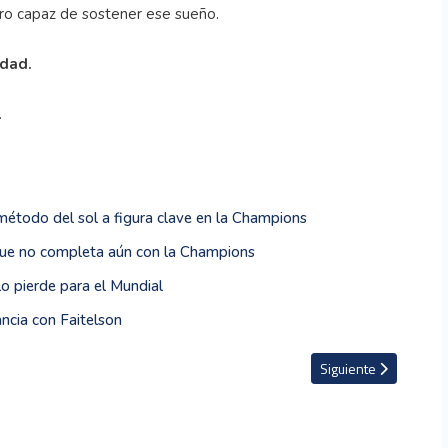
ero capaz de sostener ese sueño.
idad.
.
 método del sol a figura clave en la Champions
 que no completa aún con la Champions
lo pierde para el Mundial
ncia con Faitelson
nversión de 500 millones de euros, sin títulos y con crisis en Anfield
Artículo siguiente: Ma
Siguiente