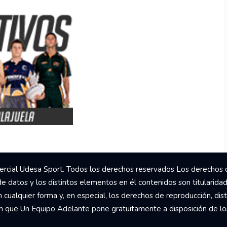
rcial Udesa Sport. Todos los derechos reservados Los derechos 
de datos y los distintos elementos en él contenidos son titularida
ualquier forma y, en especial, los derechos de reproducción, dist
om que Un Equipo Adelante pone gratuitamente a disposición de los 