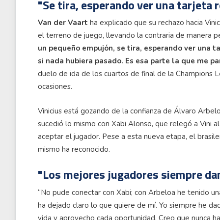
"Se tira, esperando ver una tarjeta r
Van der Vaart
ha explicado que su rechazo hacia Vinic
el terreno de juego, llevando la contraria de manera p
un pequeño empujón, se tira, esperando ver una ta
si nada hubiera pasado. Es esa parte la que me par
duelo de ida de los cuartos de final de la Champions 
ocasiones.
Vinicius está gozando de la confianza de Álvaro Arbel
sucedió lo mismo con Xabi Alonso, que relegó a Vini al
aceptar el jugador. Pese a esta nueva etapa, el brasil
mismo ha reconocido.
"Los mejores jugadores siempre dan
“No pude conectar con Xabi; con Arbeloa he tenido u
ha dejado claro lo que quiere de mí. Yo siempre he dad
vida y aprovecho cada oportunidad. Creo que nunca ha