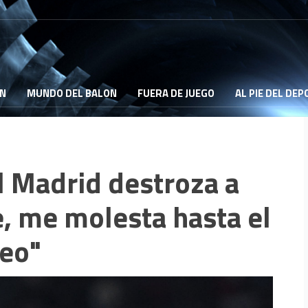
ON
MUNDO DEL BALON
FUERA DE JUEGO
AL PIE DEL DE
l Madrid destroza a
le, me molesta hasta el
veo"