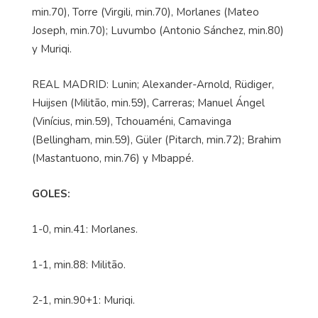
min.70), Torre (Virgili, min.70), Morlanes (Mateo
Joseph, min.70); Luvumbo (Antonio Sánchez, min.80)
y Muriqi.
REAL MADRID: Lunin; Alexander-Arnold, Rüdiger,
Huijsen (Militão, min.59), Carreras; Manuel Ángel
(Vinícius, min.59), Tchouaméni, Camavinga
(Bellingham, min.59), Güler (Pitarch, min.72); Brahim
(Mastantuono, min.76) y Mbappé.
GOLES:
1-0, min.41: Morlanes.
1-1, min.88: Militão.
2-1, min.90+1: Muriqi.