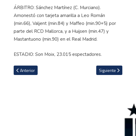
ÁRBITRO: Sánchez Martínez (C. Murciano).
Amonestó con tarjeta amarilla a Leo Román
(min.66), Valjent (min.84) y Maffeo (min.90+5) por
parte del RCD Mallorca, y a Huijsen (min.47) y
Mastantuono (min.90) en el Real Madrid.
ESTADIO: Son Moix, 23.015 espectadores.
Artículo anterior: Barcelona da gran paso rumbo al título con victor
Artículo siguiente: V
Anterior
Siguiente