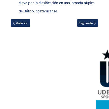
clave por la clasificación en una jornada atípica
del fútbol costarricense
Artículo anterior: Chelsea sanciona a Enzo Fernández tras guiños a
Artículo siguiente: 
Anterior
Siguiente