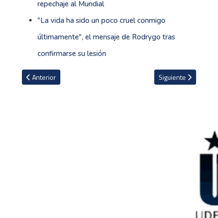
repechaje al Mundial
"La vida ha sido un poco cruel conmigo
últimamente", el mensaje de Rodrygo tras
confirmarse su lesión
Artículo anterior: La charla íntima entre Mauricio Pochettino y Don
Artículo siguiente: 
Anterior
Siguiente