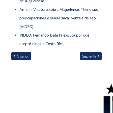
de Alajuelense
Amarini Villatoro sobre Alajuelense: "Tiene sus
preocupaciones y quiere sacar ventaja de eso"
(VIDEO)
VIDEO: Fernando Batista explica por qué
aceptó dirigir a Costa Rica
Artículo anterior: El país de la Concacaf que probará la 'Ley Wenger
Artículo siguiente: 
Anterior
Siguiente