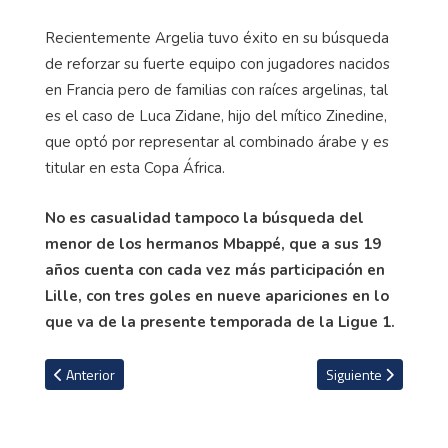
Recientemente Argelia tuvo éxito en su búsqueda
de reforzar su fuerte equipo con jugadores nacidos
en Francia pero de familias con raíces argelinas, tal
es el caso de Luca Zidane, hijo del mítico Zinedine,
que optó por representar al combinado árabe y es
titular en esta Copa África.
No es casualidad tampoco la búsqueda del
menor de los hermanos
Mbappé
, que a sus 19
años cuenta con cada vez más participación en
Lille, con tres goles en nueve apariciones en lo
que va de la presente temporada de la Ligue 1.
Artículo anterior: Cruzeiro de Brasil realizó el fichaje más caro de 
Artículo siguiente: 
Anterior
Siguiente